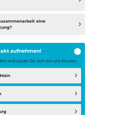
tung?
takt aufnehmen!
fas
fa-
tiv und lassen Sie sich von uns beraten.
certificate
-Main
k
urg