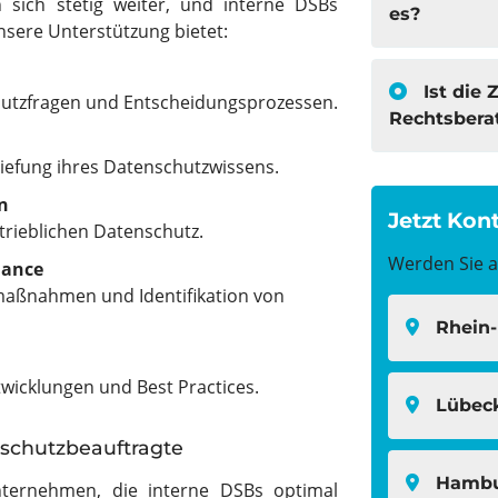
 sich stetig weiter, und interne DSBs
es?
nsere Unterstützung bietet:
Ist die Zusammenarbeit eine
utzfragen und Entscheidungsprozessen.
Rechtsbera
tiefung ihres Datenschutzwissens.
n
Jetzt Kon
trieblichen Datenschutz.
Werden Sie ak
iance
aßnahmen und Identifikation von
Rhein
wicklungen und Best Practices.
Lübec
nschutzbeauftragte
Hamb
nternehmen, die interne DSBs optimal